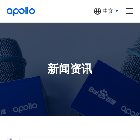
中文
汽车机器人
多元汽车机器人
萝卜快跑
Apollo开放
新闻资讯
平台
百度地图
关于Apollo