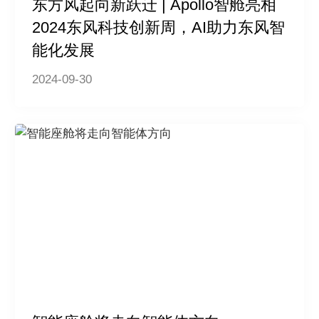
东方风起向新跃迁 | Apollo智舱亮相
2024东风科技创新周，AI助力东风智
能化发展
2024-09-30