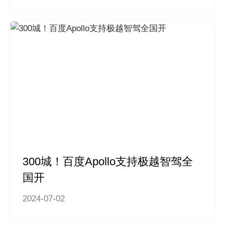
300城！百度Apollo支持极越智驾全
国开
2024-07-02
6月30日，基于百度Apollo高阶城市智驾解决方
案，极越宣布智驾开启300城，即将实现全国都