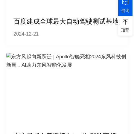
咨询
百度建成全球最大自动驾驶测试基地
顶部
2024-12-21
百度建成全球最大自动驾驶测试基地