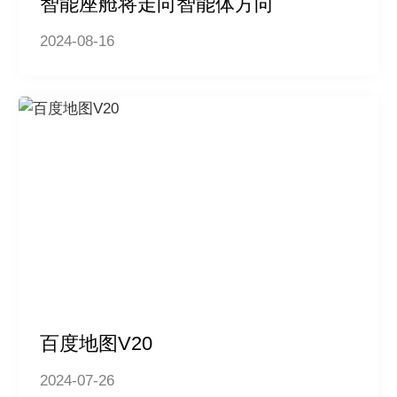
智能座舱将走向智能体方向
2024-08-16
百度地图V20
2024-07-26