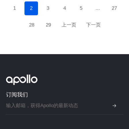
1
2
3
4
5
...
27
28
29
上一页
下一页
订阅我们