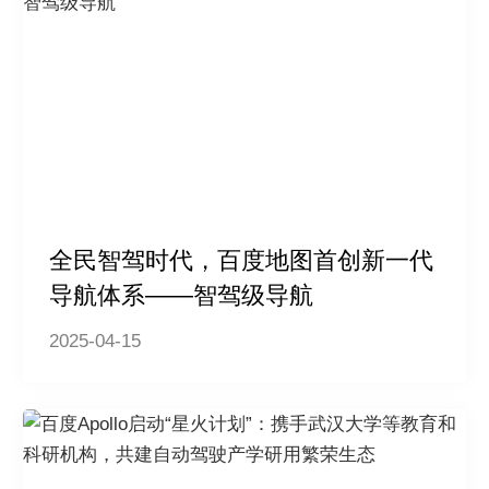
全民智驾时代，百度地图首创新一代
导航体系——智驾级导航
2025-04-15
全民智驾时代，百度地图首创新一代导航体系
——智驾级导航。基于百度地图智驾级数据底座
打造的智能辅助驾驶系统原生导航，能够弥补智
能辅助驾驶系统实时感知的局限性，提供更安
全、更可靠的导航服务。