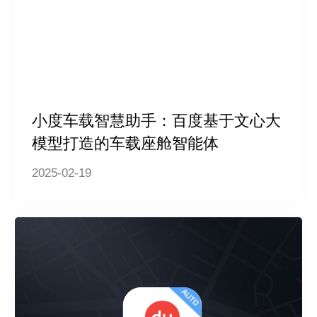
小度车载智慧助手：百度基于文心大
模型打造的车载座舱智能体
2025-02-19
小度车载智慧助手是依托百度Apollo智舱大模
型，以文心大模型为基础经过专项模型训练、调
优和知识增强，并与车载语音及座舱基础设施深
度融合，专为智能汽车客户打造的座舱智能体，
可显著增强汽车座舱内的人机交互的体...