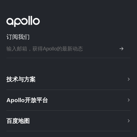
订阅我们
技术与方案
Apollo开放平台
百度地图