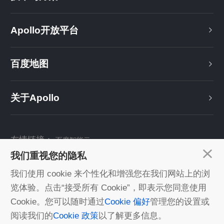
Apollo开放平台
百度地图
关于Apollo
友情链接：
百度智能云
我们重视您的隐私
关注我们：
我们使用 cookie 来个性化和增强您在我们网站上的浏
览体验。点击“接受所有 Cookie”，即表示您同意使用
Cookie。您可以随时通过
Cookie 偏好
管理您的设置或
©2022 Baidu丨由百度智能云 提供计算服务丨
京ICP证030173号
阅读我们的
Cookie 政策
以了解更多信息。
数据开放与分享倡议
|
相关政策法规
|
免责声明