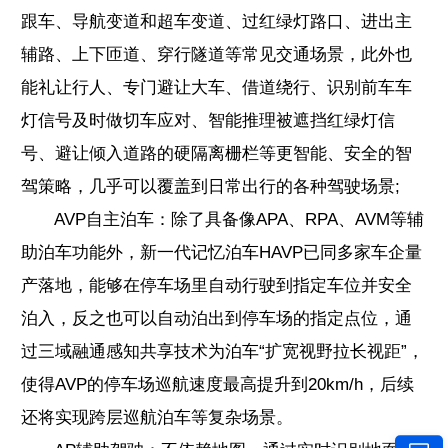
跟车、导航变道和超车变道、过红绿灯路口、进出主
辅路、上下匝道、穿行隧道等常见交通场景，此外也
能礼让行人、专门避让大车、借道绕行、识别前车车
灯信号及时做切车应对、智能推理被遮挡红绿灯信
号、避让倾入道路的硬隔离栅栏等更智能、安全的智
驾策略，几乎可以覆盖到日常出行的各种驾驶场景;
AVP自主泊车：除了具备像APA、RPA、AVM等辅
助泊车功能外，新一代记忆泊车HAVP已同多家车企量
产落地，能够在停车场里自动行驶到指定车位并安全
泊入，反之也可以自动泊出到停车场的指定点位，通
过三域融通感知共享技术为泊车“扩宽视野拉长视距”，
使得AVP的停车场巡航速度最高提升到20km/h，后续
还将实现跨层巡航泊车等复杂场景。