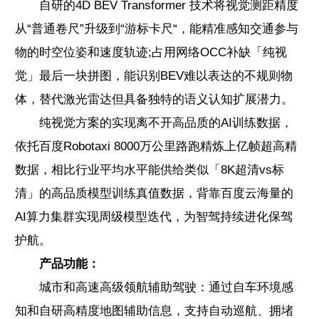
自研的4D BEV Transformer 技术将视觉测距精度
从“普通卷尺”升级到“游标卡尺“，能精准感知交通参与
物的时空位姿和速度轨迹;占用网络OCC补缺「纯视
觉」最后一块拼图，能识别BEV难以表达的不规则物
体，替代激光雷达但具备独特的语义认知扩展潜力。
纯视觉方案的实现离不开高品质的AI训练数据，
依托百度Robotaxi 8000万公里路跑精炼上亿帧超高精
数据，相比行业平均水平能供给类似「8K超清vs标
清」的高品质模型训练真值数据，背靠百度云海量的
AI算力集群实现周级模型迭代，为智驾持续进化保驾
护航。
产品功能：
城市和高速高级领航辅助驾驶：通过自车环境感
知和自研高精度地图辅助信息，支持自动巡航、拥堵