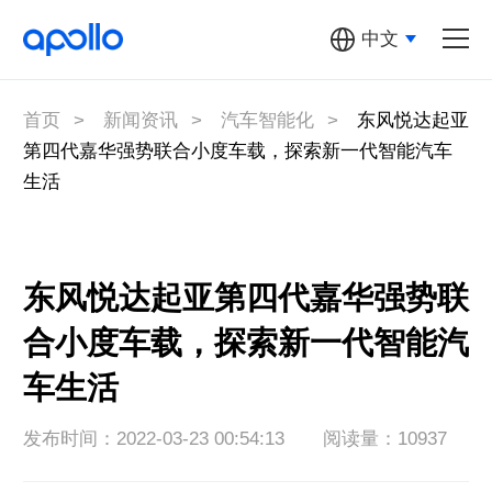
中文
汽车机器人
多元汽车机器人
首页
>
新闻资讯
>
汽车智能化
>
东风悦达起亚
第四代嘉华强势联合小度车载，探索新一代智能汽车
萝卜快跑
生活
Apollo开放
平台
东风悦达起亚第四代嘉华强势联
百度地图
合小度车载，探索新一代智能汽
关于Apollo
车生活
发布时间：2022-03-23 00:54:13
阅读量：10937