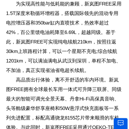
为实现高性能与低耗能的兼顾，新岚图FREE采用
1.5T深度米勒循环增程器，搭载国际领先的混动专用
电控增压器和350bar缸内直喷技术，热效率超过
42%，百公里馈电油耗降至6.69L，超越同级。基于
此，新岚图FREE可实现纯电续航210km，按照往返
30km上班路程计算，可以一个星期不充电;综合续航
1201km，可以满油满电从武汉到深圳，单程不加电、
不加油，真正实现省油省电超长续航。
高品质出行体验，离不开舒适的车内环境。新岚
图FREE拥有全球最长车用一体式可升降三联屏、同级
最大的智能可调光全景天幕、丹拿Hi-Fi高保真音响、
头等舱级豪华舒享座椅和50W悬浮式快充面板等一系
列先进配置，标配高通骁龙8155芯片带来顺滑的车机
体验。与此同时，新岚图FREE采用通过OEKO-TEX欧