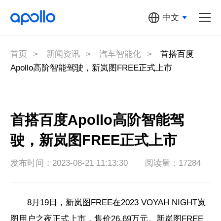
中文
汽车机器人
多元汽车机器人
首页
>
新闻资讯
>
汽车智能化
>
首搭百度
Apollo高阶智能驾驶，新岚图FREE正式上市
萝卜快跑
Apollo开放
平台
首搭百度Apollo高阶智能驾
驶，新岚图FREE正式上市
百度地图
发布时间：2023-08-21 11:13:30
阅读量：17284
关于Apollo
8月19日，新岚图FREE在2023 VOYAH NIGHT岚
图用户之夜正式上市，售价26.69万元。新岚图FREE