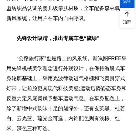
咨询
盟纺织品认证的婴儿级亲肤材质，全车配备森林氧吧
新风系统，让用户在车内自由呼吸。
顶部
先锋设计吸睛，推出专属车色“黛绿”
“公路旅行家”也是路上的风景线。新岚图FREE采
用先锋机械美学理念进行外观设计，在保持游艇式车
身轮廓基础上，采用光波律动进气格栅和飞翼贯穿式
灯带，让前脸更具现代科技美感;运动迅势姿态车身和
反重力定风尾翼赋予整车运动气息。在车身配色上，
除了新增中式韵味十足的黛绿外，还有玄英黑、杜若
白、云光蓝、琉光金可选，内饰配色则有浅棕、红
米、深色三种可选。