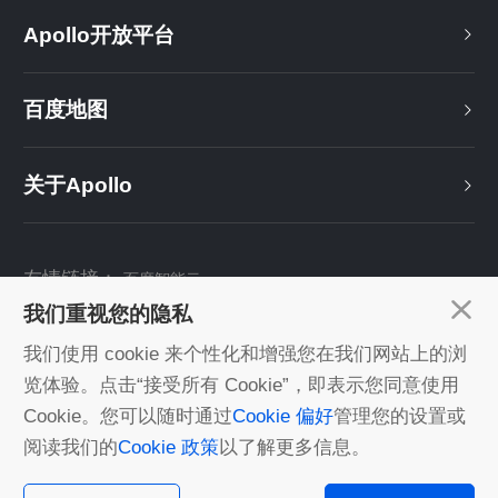
Apollo开放平台
百度地图
关于Apollo
友情链接：
百度智能云
我们重视您的隐私
关注我们：
我们使用 cookie 来个性化和增强您在我们网站上的浏
览体验。点击“接受所有 Cookie”，即表示您同意使用
Cookie。您可以随时通过
Cookie 偏好
管理您的设置或
©2022 Baidu丨由百度智能云 提供计算服务丨
京ICP证030173号
阅读我们的
Cookie 政策
以了解更多信息。
数据开放与分享倡议
|
相关政策法规
|
免责声明