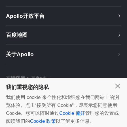
Apollo开放平台
百度地图
关于Apollo
友情链接：
百度智能云
我们重视您的隐私
关注我们：
我们使用 cookie 来个性化和增强您在我们网站上的浏
览体验。点击“接受所有 Cookie”，即表示您同意使用
Cookie。您可以随时通过
Cookie 偏好
管理您的设置或
©2022 Baidu丨由百度智能云 提供计算服务丨
京ICP证030173号
阅读我们的
Cookie 政策
以了解更多信息。
数据开放与分享倡议
|
相关政策法规
|
免责声明