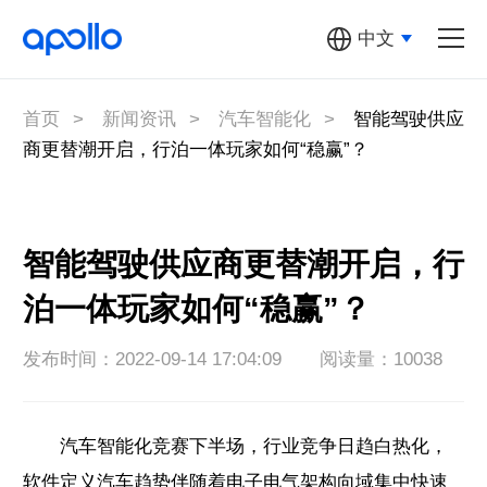
中文
汽车机器人
多元汽车机器人
首页
>
新闻资讯
>
汽车智能化
>
智能驾驶供应
商更替潮开启，行泊一体玩家如何“稳赢”？
萝卜快跑
Apollo开放
平台
智能驾驶供应商更替潮开启，行
泊一体玩家如何“稳赢”？
百度地图
发布时间：2022-09-14 17:04:09
阅读量：10038
关于Apollo
汽车智能化竞赛下半场，行业竞争日趋白热化，
软件定义汽车趋势伴随着电子电气架构向域集中快速