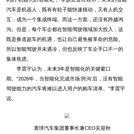
汽车是机器人，既有有轮子能快速移动，又有人机交
互，成为一个集成终端。而这一方面，还没有跨越鸿
沟。但是，每个车企都在智能驾驶领域加大投入，这
既是换道超车的机遇，也让自己避免被革命的危险。
所以智能驾驶并未遇冷，但也反映了车企手口不一的
集体焦虑。
李震宇认为，未来3年是智能化的关键窗口
期。“2026年，当智能化完成市场‘跨沟’后，没有智能
驾驶能力的汽车将难以进入用户的购车清单。”李震宇
说。
寰球汽车集团董事长兼CEO吴迎秋