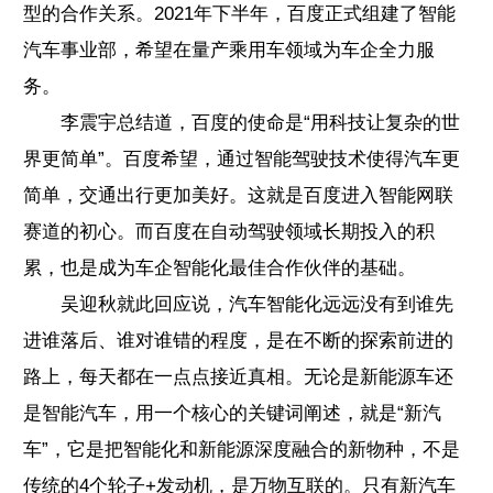
型的合作关系。2021年下半年，百度正式组建了智能
汽车事业部，希望在量产乘用车领域为车企全力服
务。
李震宇总结道，百度的使命是“用科技让复杂的世
界更简单”。百度希望，通过智能驾驶技术使得汽车更
简单，交通出行更加美好。这就是百度进入智能网联
赛道的初心。而百度在自动驾驶领域长期投入的积
累，也是成为车企智能化最佳合作伙伴的基础。
吴迎秋就此回应说，汽车智能化远远没有到谁先
进谁落后、谁对谁错的程度，是在不断的探索前进的
路上，每天都在一点点接近真相。无论是新能源车还
是智能汽车，用一个核心的关键词阐述，就是“新汽
车”，它是把智能化和新能源深度融合的新物种，不是
传统的4个轮子+发动机，是万物互联的。只有新汽车