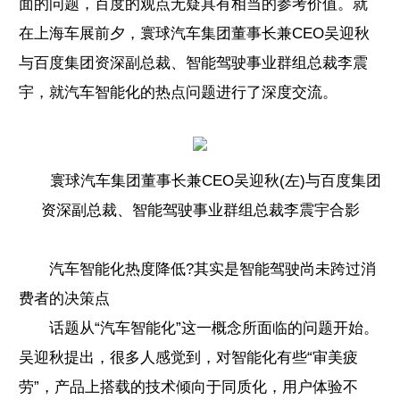
面的问题，百度的观点无疑具有相当的参考价值。就
在上海车展前夕，寰球汽车集团董事长兼CEO吴迎秋
与百度集团资深副总裁、智能驾驶事业群组总裁李震
宇，就汽车智能化的热点问题进行了深度交流。
寰球汽车集团董事长兼CEO吴迎秋(左)与百度集团
资深副总裁、智能驾驶事业群组总裁李震宇合影
汽车智能化热度降低?其实是智能驾驶尚未跨过消
费者的决策点
话题从“汽车智能化”这一概念所面临的问题开始。
吴迎秋提出，很多人感觉到，对智能化有些“审美疲
劳”，产品上搭载的技术倾向于同质化，用户体验不