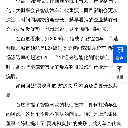
李震宇强调说，此前新能源车带来了产业格局变
化，大概率会在智能汽车时代重演，而且影响会更加
深远，时间周期跨度会更长。越早看清的企业越有机
会占据先发优势。也就是说，这个“集”即将到来。
在百度看来，到2026年，搭载了记忆泊车、高速
领航、城市领航等L2+级别高阶智能驾驶系统车型的市
场渗透率将超过15%，产业迎来智能化的跨沟期。届
咨询
时，高阶智能驾驶市场的爆发将引发汽车产业新一轮
洗牌。
顶部
如何回答“灵魂和皮肤”的关系 本质还是要开放共
赢
百度掌握了智能驾驶的核心技术，如何打消车企
的顾虑，这是个不能不解决的问题。特别是上汽集团
董事长陈虹提出了“灵魂和皮肤”的关系，成为车企代表