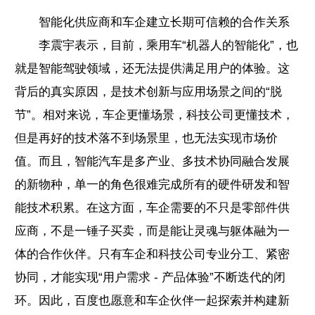
智能化供应商和车企建立长期可信赖的合作关系
李震宇表示，目前，乘用车“机器人的智能化”，也
就是智能驾驶领域，还无法提供满足用户的体验。这
背后的真实原因，是技术创新与应用场景之间的“脱
节”。相对来说，车企更懂场景，科技公司更懂技术，
但是再好的技术落不到场景里，也无法实现市场价
值。而且，智能汽车是多产业、多技术协同融合发展
的新物种，单一的角色很难完成所有的硬件研发和智
能技术积累。在这方面，车企需要的不只是零部件供
应商，不是一锤子买卖，而是能让灵魂与躯体融为一
体的合作伙伴。只有车企和科技公司专业分工、紧密
协同，才能实现“用户需求 - 产品体验”不断迭代的闭
环。因此，百度也愿意和车企伙伴一起探索并构建新