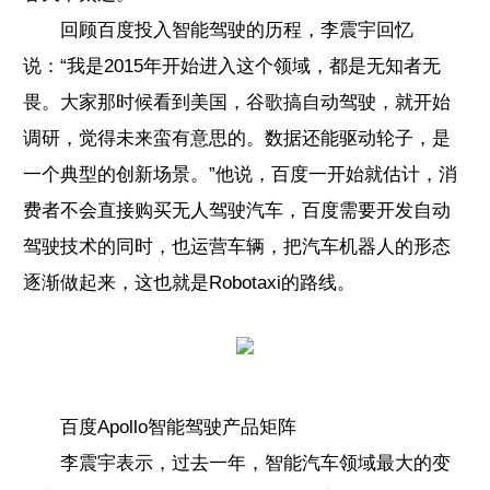
回顾百度投入智能驾驶的历程，李震宇回忆
说：“我是2015年开始进入这个领域，都是无知者无
畏。大家那时候看到美国，谷歌搞自动驾驶，就开始
调研，觉得未来蛮有意思的。数据还能驱动轮子，是
一个典型的创新场景。”他说，百度一开始就估计，消
费者不会直接购买无人驾驶汽车，百度需要开发自动
驾驶技术的同时，也运营车辆，把汽车机器人的形态
逐渐做起来，这也就是Robotaxi的路线。
百度Apollo智能驾驶产品矩阵
李震宇表示，过去一年，智能汽车领域最大的变