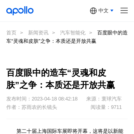
中文
汽车机器人
多元汽车机器人
首页
>
新闻资讯
>
汽车智能化
>
百度眼中的造
车“灵魂和皮肤”之争：本质还是开放共赢
萝卜快跑
Apollo开放
平台
百度眼中的造车“灵魂和皮
肤”之争：本质还是开放共赢
百度地图
发布时间：2023-04-18 08:42:18
来源：寰球汽车
关于Apollo
作者：苏雨农的长镜头
阅读量：9711
第二十届上海国际车展即将开幕，这将是以新能