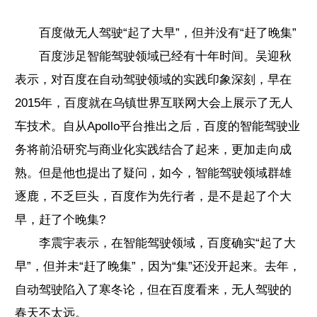
百度做无人驾驶“起了大早”，但并没有“赶了晚集”
百度涉足智能驾驶领域已经有十年时间。吴迎秋
表示，对百度在自动驾驶领域的实践印象深刻，早在
2015年，百度就在乌镇世界互联网大会上展示了无人
车技术。自从Apollo平台推出之后，百度的智能驾驶业
务将前沿研究与商业化实践结合了起来，更加走向成
熟。但是他也提出了疑问，如今，智能驾驶领域群雄
逐鹿，不乏巨头，百度作为先行者，是不是起了个大
早，赶了个晚集?
李震宇表示，在智能驾驶领域，百度确实“起了大
早”，但并未“赶了晚集”，因为“集”还没开起来。去年，
自动驾驶陷入了寒冬论，但在百度看来，无人驾驶的
春天不太远。