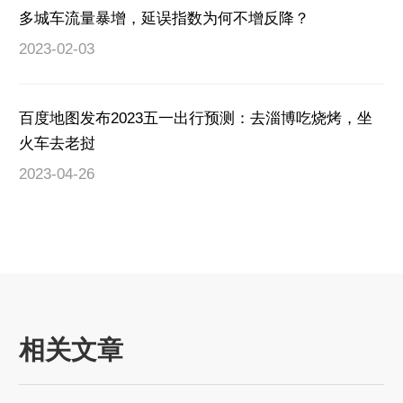
多城车流量暴增，延误指数为何不增反降？
2023-02-03
百度地图发布2023五一出行预测：去淄博吃烧烤，坐
火车去老挝
2023-04-26
相关文章