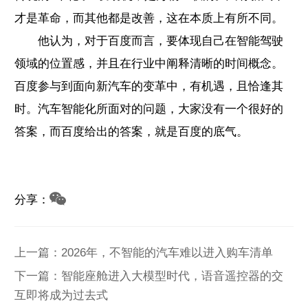
才是革命，而其他都是改善，这在本质上有所不同。
他认为，对于百度而言，要体现自己在智能驾驶
领域的位置感，并且在行业中阐释清晰的时间概念。
百度参与到面向新汽车的变革中，有机遇，且恰逢其
时。汽车智能化所面对的问题，大家没有一个很好的
答案，而百度给出的答案，就是百度的底气。
分享：
上一篇：2026年，不智能的汽车难以进入购车清单
下一篇：智能座舱进入大模型时代，语音遥控器的交
互即将成为过去式